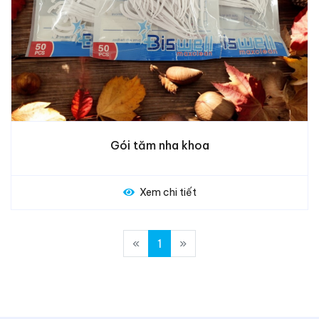
Gói tăm nha khoa
Xem chi tiết
«
1
»