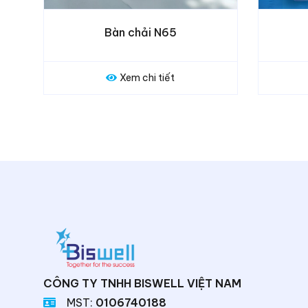
N65
Bàn chải Dr.B
iết
Xem chi tiết
CÔNG TY TNHH BISWELL VIỆT NAM
MST:
0106740188