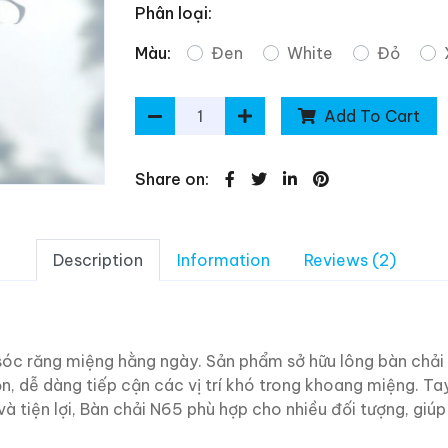
Phân loại:
Màu:
Đen
White
Đỏ
Add To Cart
Share on:
Description
Information
Reviews (2)
m sóc răng miệng hằng ngày. Sản phẩm sở hữu lông bàn ch
ọn, dễ dàng tiếp cận các vị trí khó trong khoang miệng. T
 và tiện lợi, Bàn chải N65 phù hợp cho nhiều đối tượng, giúp