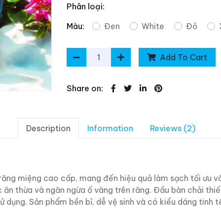
Phân loại:
Màu:
Đen
White
Đỏ
Add To Cart
Share on:
Description
Information
Reviews (2)
 răng miệng cao cấp, mang đến hiệu quả làm sạch tối ưu 
ăn thừa và ngăn ngừa ố vàng trên răng. Đầu bàn chải thiết
dụng. Sản phẩm bền bỉ, dễ vệ sinh và có kiểu dáng tinh tế.