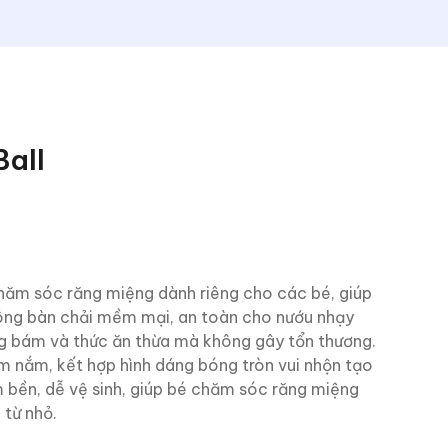
Ball
chăm sóc răng miệng dành riêng cho các bé, giúp
 Lông bàn chải mềm mại, an toàn cho nướu nhạy
g bám và thức ăn thừa mà không gây tổn thương.
ầm nắm, kết hợp hình dáng bóng tròn vui nhộn tạo
 bền, dễ vệ sinh, giúp bé chăm sóc răng miệng
 từ nhỏ.