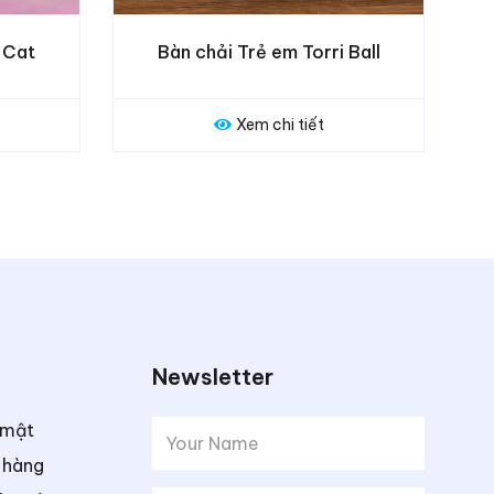
 Torri Ball
Bàn chải trẻ em Dr.Beak_KR047
i tiết
Xem chi tiết
Newsletter
 mật
 hàng