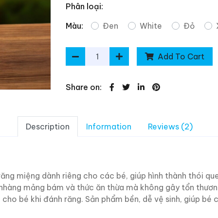
Phân loại:
Màu:
Đen
White
Đỏ
Add To Cart
Share on:
Description
Information
Reviews (2)
răng miệng dành riêng cho các bé, giúp hình thành thói q
 nhàng mảng bám và thức ăn thừa mà không gây tổn thương.
ú cho bé khi đánh răng. Sản phẩm bền, dễ vệ sinh, giúp bé