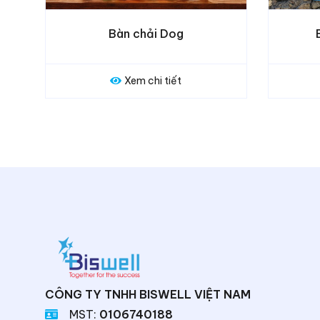
Bàn chải Toori Car
Xem chi tiết
CÔNG TY TNHH BISWELL VIỆT NAM
MST:
0106740188