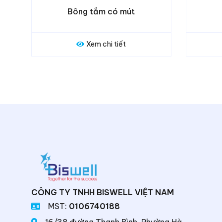
mút
Bông tắm thường
t
Xem chi tiết
CÔNG TY TNHH BISWELL VIỆT NAM
MST:
0106740188
16/38 đường Thanh Bình, Phường Hà