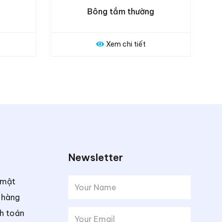
 thường
Bông tắm có mút
hi tiết
Xem chi tiết
Newsletter
 mật
 hàng
h toán