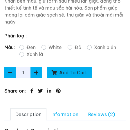
Khăn bền màu, giữ form sau nhiều lần giặt, đồng thời
thiết kế tinh tế và màu sắc hài hòa. Sản phẩm giúp
mang lại cảm giác sạch sẽ, thư giãn và thoải mái mỗi
ngày.
Phân loại:
Màu:
Đen
White
Đỏ
Xanh biển
Xanh lá
Add To Cart
Share on:
Description
Information
Reviews (2)